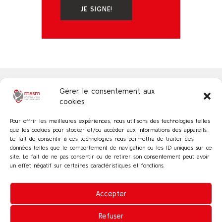
JE SIGNE!
Gérer le consentement aux
cookies
Pour offrir les meilleures expériences, nous utilisons des technologies telles
© 2026
MASM – Médecins Action
que les cookies pour stocker et/ou accéder aux informations des appareils.
Santé Migrants
| Tous droits réservés
Le fait de consentir à ces technologies nous permettra de traiter des
données telles que le comportement de navigation ou les ID uniques sur ce
site. Le fait de ne pas consentir ou de retirer son consentement peut avoir
un effet négatif sur certaines caractéristiques et fonctions.
Accepter
Politique de cookies
Protection des données
Refuser