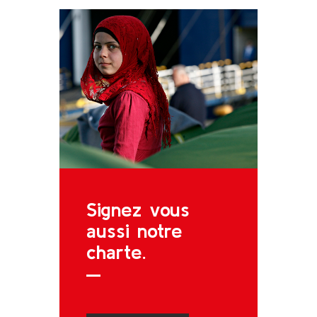
Signez
vous
aussi
notre
charte.